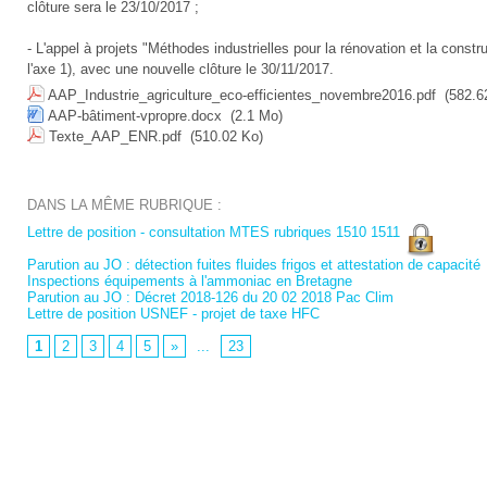
clôture sera le 23/10/2017 ;
- L'appel à projets "Méthodes industrielles pour la rénovation et la constr
l'axe 1), avec une nouvelle clôture le 30/11/2017.
AAP_Industrie_agriculture_eco-efficientes_novembre2016.pdf
(582.6
AAP-bâtiment-vpropre.docx
(2.1 Mo)
Texte_AAP_ENR.pdf
(510.02 Ko)
DANS LA MÊME RUBRIQUE :
Lettre de position - consultation MTES rubriques 1510 1511
Parution au JO : détection fuites fluides frigos et attestation de capacité
Inspections équipements à l'ammoniac en Bretagne
Parution au JO : Décret 2018-126 du 20 02 2018 Pac Clim
Lettre de position USNEF - projet de taxe HFC
1
2
3
4
5
»
...
23