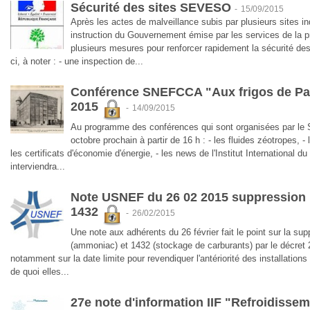
Sécurité des sites SEVESO
-
15/09/2015
Après les actes de malveillance subis par plusieurs sites in
instruction du Gouvernement émise par les services de la p
plusieurs mesures pour renforcer rapidement la sécurité d
ci, à noter : - une inspection de...
Conférence SNEFCCA "Aux frigos de Pari
2015
-
14/09/2015
Au programme des conférences qui sont organisées par le
octobre prochain à partir de 16 h : - les fluides zéotropes, - l
les certificats d'économie d'énergie, - les news de l'Institut International 
interviendra...
Note USNEF du 26 02 2015 suppression 
1432
-
26/02/2015
Une note aux adhérents du 26 février fait le point sur la su
(ammoniac) et 1432 (stockage de carburants) par le décret 
notamment sur la date limite pour revendiquer l'antériorité des installations 
de quoi elles...
27e note d'information IIF "Refroidisse