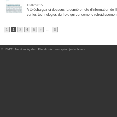
13/02/2015
A téléchargez ci-dessous la dernière note d'information de l'I
sur les technologies du froid qui concerne le refroidissement
1
2
3
4
5
»
...
6
© USNEF
Mentions légales
Plan du site
conception jardindhiver.fr