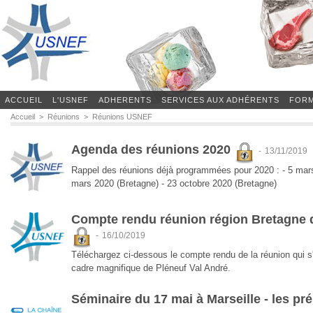
ACCUEIL
L'USNEF
ADHERENTS
SERVICES AUX ADHÉRENTS
FORM
Accueil
>
Réunions
>
Réunions USNEF
Réunions USNEF
Agenda des réunions 2020
-
13/11/2019
Rappel des réunions déjà programmées pour 2020 : - 5 ma
mars 2020 (Bretagne) - 23 octobre 2020 (Bretagne)
Compte rendu réunion région Bretagne 
-
16/10/2019
Téléchargez ci-dessous le compte rendu de la réunion qui s'
cadre magnifique de Pléneuf Val André.
Séminaire du 17 mai à Marseille - les pr