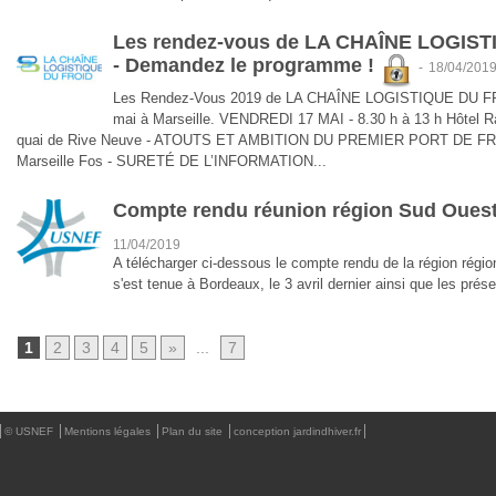
Les rendez-vous de LA CHAÎNE LOGIST
- Demandez le programme !
-
18/04/201
Les Rendez-Vous 2019 de LA CHAÎNE LOGISTIQUE DU FROI
mai à Marseille. VENDREDI 17 MAI - 8.30 h à 13 h Hôtel Ra
quai de Rive Neuve - ATOUTS ET AMBITION DU PREMIER PORT DE FRAN
Marseille Fos - SURETÉ DE L’INFORMATION...
Compte rendu réunion région Sud Ouest
11/04/2019
A télécharger ci-dessous le compte rendu de la région r
s'est tenue à Bordeaux, le 3 avril dernier ainsi que les prése
1
2
3
4
5
»
...
7
© USNEF
Mentions légales
Plan du site
conception jardindhiver.fr