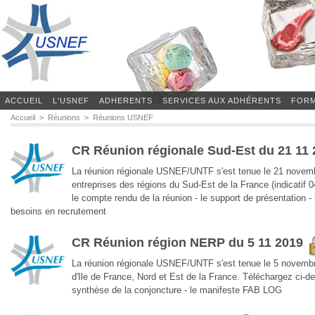
ACCUEIL
L'USNEF
ADHERENTS
SERVICES AUX ADHÉRENTS
FORM
Accueil
>
Réunions
>
Réunions USNEF
Réunions USNEF
CR Réunion régionale Sud-Est du 21 11
La réunion régionale USNEF/UNTF s'est tenue le 21 novemb
entreprises des régions du Sud-Est de la France (indicatif 0
le compte rendu de la réunion - le support de présentation -
besoins en recrutement
CR Réunion région NERP du 5 11 2019
La réunion régionale USNEF/UNTF s'est tenue le 5 novembre
d'Ile de France, Nord et Est de la France. Téléchargez ci-de
synthèse de la conjoncture - le manifeste FAB LOG