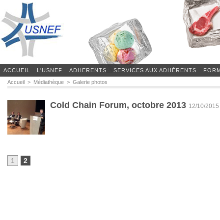
ACCUEIL
L'USNEF
ADHERENTS
SERVICES AUX ADHÉRENTS
FORM
Accueil
>
Médiathèque
>
Galerie photos
Galerie photos
Cold Chain Forum, octobre 2013
12/10/2015
1
2