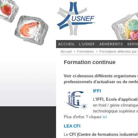
ACCUEIL
L'USNEF
ADHERENTS
SERV
Accueil
>
Formations
>
Formations délivrées par 
Formation continue
Voir ci-dessous différents organismes
professionnels d'actualiser ou de renf
IFFI
L
'IFFI, Ecole d'applica
en froid / génie climatiq
technologique supérieur en
Plus d'infos ? cliquez
ici
LEA CFI
Le
CFI (Centre de formations industriel