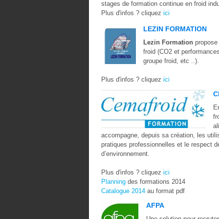
stages de formation continue en froid indu
Plus d'infos ? cliquez
ici
LEZIN FORMATION
Lezin Formation
propose 
froid (CO2 et performances,
groupe froid, etc ..).
Plus d'infos ? cliquez
ici
C
En
fr
al
accompagne, depuis sa création, les util
pratiques professionnelles et le respect 
d’environnement.
Plus d'infos ? cliquez
ici
Planning
des formations 2014
Catalogue 2014
au format pdf
AFPA
Une solution pour recrute